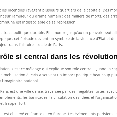
et les incendies ravagent plusieurs quartiers de la capitale. Des m
nt sur l’ampleur du drame humain : des milliers de morts, des arre
Commune est indissociable de sa répression.
une trace politique durable. Elle montre jusqu’où un pouvoir peut 
poque, cet épisode devient un symbole de la violence d’État et de l
eur dans l’histoire sociale de Paris.
rôle si central dans les révolutio
lation. C’est ce mélange qui explique son rôle central. Quand la cap
mobilisation à Paris a souvent un impact politique beaucoup plus 
t l’imaginaire national.
 Paris est une ville dense, traversée par des inégalités fortes, ave
semblements, les barricades, la circulation des idées et l’organisat
et frapper fort.
oduit est observé en France et en Europe. Les événements parisiens 