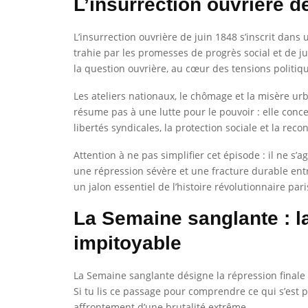
L’insurrection ouvrière d
L’insurrection ouvrière de juin 1848 s’inscrit dans
trahie par les promesses de progrès social et de ju
la question ouvrière, au cœur des tensions politiqu
Les ateliers nationaux, le chômage et la misère urb
résume pas à une lutte pour le pouvoir : elle concer
libertés syndicales, la protection sociale et la rec
Attention à ne pas simplifier cet épisode : il ne s
une répression sévère et une fracture durable entr
un jalon essentiel de l’histoire révolutionnaire par
La Semaine sanglante : l
impitoyable
La Semaine sanglante désigne la répression finale 
Si tu lis ce passage pour comprendre ce qui s’est 
affrontement d’une brutalité extrême.