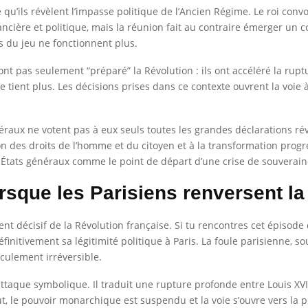
qu’ils révèlent l’impasse politique de l’Ancien Régime. Le roi conv
ncière et politique, mais la réunion fait au contraire émerger un con
 du jeu ne fonctionnent plus.
’ont pas seulement “préparé” la Révolution : ils ont accéléré la rupt
e tient plus. Les décisions prises dans ce contexte ouvrent la voie
néraux ne votent pas à eux seuls toutes les grandes déclarations rév
n des droits de l’homme et du citoyen et à la transformation progre
es États généraux comme le point de départ d’une crise de souverain
lorsque les Parisiens renversent l
nt décisif de la Révolution française. Si tu rencontres cet épisode 
éfinitivement sa légitimité politique à Paris. La foule parisienne, so
sculement irréversible.
attaque symbolique. Il traduit une rupture profonde entre Louis XVI
aut, le pouvoir monarchique est suspendu et la voie s’ouvre vers la