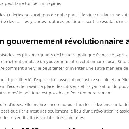
rue peut faire tomber un régime.
e des Tuileries ne surgit pas de nulle part. Elle s’inscrit dans une s
té des cas, les grandes ruptures politiques sont le résultat d’une ac
 gouvernement révolutionnaire a
isodes les plus marquants de l’histoire politique française. Après 
in et mettent en place un gouvernement révolutionnaire local. Si
montre comment une ville peut tenter d’inventer une autre manière d
tique, liberté d’expression, association, justice sociale et amélio
nt l’école, le travail, la place des citoyens et l’organisation du pouv
utre modèle politique est possible, même temporairement.
re d’idées. Elle inspire encore aujourd’hui les réflexions sur la dé
st que Paris n’est pas seulement le lieu d’une révolution “classique
r des revendications sociales très concrètes.