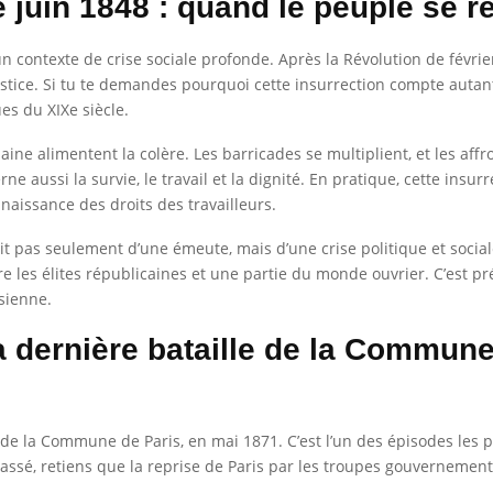
e juin 1848 : quand le peuple se r
 un contexte de crise sociale profonde. Après la Révolution de févri
stice. Si tu te demandes pourquoi cette insurrection compte autant,
es du XIXe siècle.
aine alimentent la colère. Les barricades se multiplient, et les af
ne aussi la survie, le travail et la dignité. En pratique, cette ins
onnaissance des droits des travailleurs.
’agit pas seulement d’une émeute, mais d’une crise politique et soc
e les élites républicaines et une partie du monde ouvrier. C’est pr
isienne.
a dernière bataille de la Commune
de la Commune de Paris, en mai 1871. C’est l’un des épisodes les pl
passé, retiens que la reprise de Paris par les troupes gouvernement