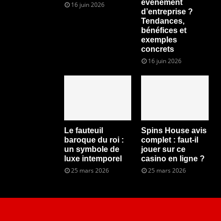
événement
16 juin 2026
d’entreprise ?
Tendances,
bénéfices et
exemples
concrets
16 juin 2026
Le fauteuil
Spins House avis
baroque du roi :
complet : faut-il
un symbole de
jouer sur ce
luxe intemporel
casino en ligne ?
25 mars 2026
25 mars 2026