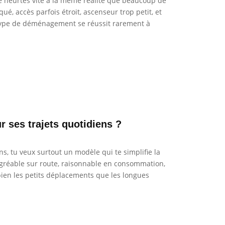
e heurtes vite à la même réalité que beaucoup de
ué, accès parfois étroit, ascenseur trop petit, et
 type de déménagement se réussit rarement à
 ses trajets quotidiens ?
ns, tu veux surtout un modèle qui te simplifie la
agréable sur route, raisonnable en consommation,
 bien les petits déplacements que les longues