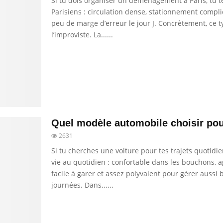
Si tu dois organiser un déménagement à Paris, tu t
Parisiens : circulation dense, stationnement compliq
peu de marge d’erreur le jour J. Concrètement, ce
l’improviste. La......
Quel modèle automobile choisir pour
2631
Si tu cherches une voiture pour tes trajets quotidie
vie au quotidien : confortable dans les bouchons, 
facile à garer et assez polyvalent pour gérer aussi
journées. Dans......