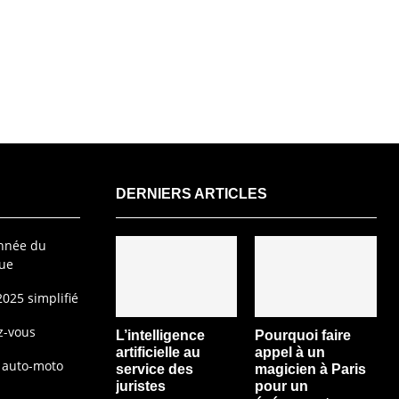
DERNIERS ARTICLES
année du
que
2025 simplifié
z-vous
L’intelligence
Pourquoi faire
artificielle au
appel à un
e auto-moto
service des
magicien à Paris
juristes
pour un