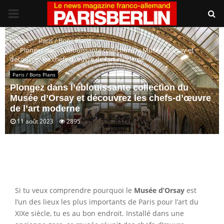
PRIMARY
MENU
Home
Paris / Bons Plans
Plongez dans l’éblouissante collection du Musée d’Orsay et
découvrez les chefs-d’œuvre de l’art moderne
Paris / Bons Plans
Plongez dans l’éblouissante collection du
Musée d’Orsay et découvrez les chefs-d’œuvre
de l’art moderne
11 août 2023
2895
Si tu veux comprendre pourquoi le
Musée d’Orsay
est
l’un des lieux les plus importants de Paris pour l’art du
XIXe siècle, tu es au bon endroit. Installé dans une