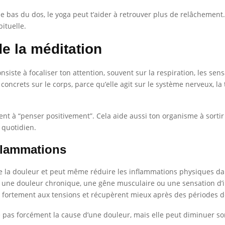
 bas du dos, le yoga peut t’aider à retrouver plus de relâchement. M
bituelle.
e la méditation
nsiste à focaliser ton attention, souvent sur la respiration, les sen
 concrets sur le corps, parce qu’elle agit sur le système nerveux, l
nt à “penser positivement”. Cela aide aussi ton organisme à sortir 
 quotidien.
flammations
e la douleur et peut même réduire les inflammations physiques dans
vis une douleur chronique, une gêne musculaire ou une sensation d’
 fortement aux tensions et récupèrent mieux après des périodes de
 pas forcément la cause d’une douleur, mais elle peut diminuer so