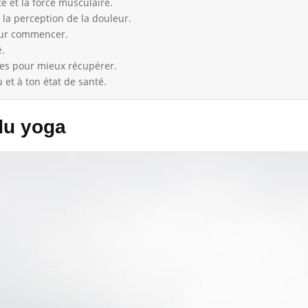
té et la force musculaire.
t la perception de la douleur.
our commencer.
é.
es pour mieux récupérer.
u et à ton état de santé.
du yoga