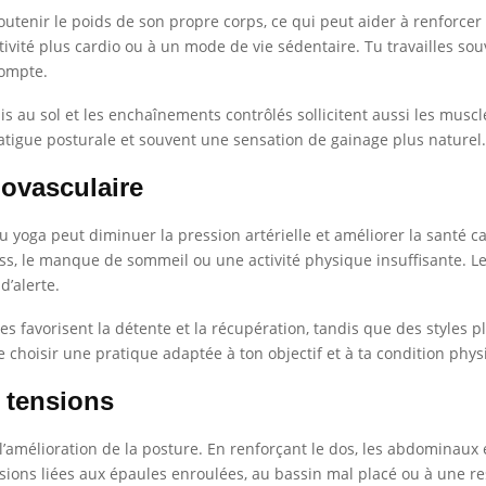
enir le poids de son propre corps, ce qui peut aider à renforcer l
vité plus cardio ou à un mode de vie sédentaire. Tu travailles souv
compte.
uis au sol et les enchaînements contrôlés sollicitent aussi les muscl
atigue posturale et souvent une sensation de gainage plus naturel.
iovasculaire
 yoga peut diminuer la pression artérielle et améliorer la santé ca
ess, le manque de sommeil ou une activité physique insuffisante. L
d’alerte.
s favorisent la détente et la récupération, tandis que des style
 choisir une pratique adaptée à ton objectif et à ta condition phys
 tensions
t l’amélioration de la posture. En renforçant le dos, les abdominaux
nsions liées aux épaules enroulées, au bassin mal placé ou à une re