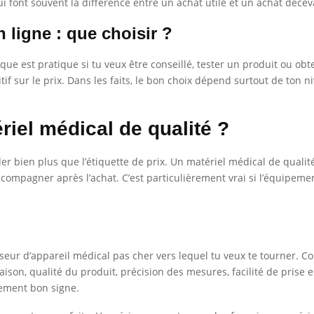
ui font souvent la différence entre un achat utile et un achat décev
ligne : que choisir ?
ique est pratique si tu veux être conseillé, tester un produit ou ob
tif sur le prix. Dans les faits, le bon choix dépend surtout de ton
iel médical de qualité ?
rder bien plus que l’étiquette de prix. Un matériel médical de quali
ompagner après l’achat. C’est particulièrement vrai si l’équipement
isseur d’appareil médical pas cher vers lequel tu veux te tourner. C
aison, qualité du produit, précision des mesures, facilité de prise e
lement bon signe.