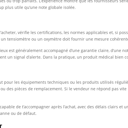
s ou trop parfaits. L’expérience montre que les fournisseurs série
up plus utile qu’une note globale isolée.
’acheter, vérifie les certifications, les normes applicables et, si po
 : un tensiomètre ou un oxymètre doit fournir une mesure cohérente
rieux est généralement accompagné d’une garantie claire, d’une not
vent un signal d’alerte. Dans la pratique, un produit médical bien c
t pour les équipements techniques ou les produits utilisés régul
 ou des pièces de remplacement. Si le vendeur ne répond pas vite 
pable de t’accompagner après l’achat, avec des délais clairs et une
panne ou de défaut.
r