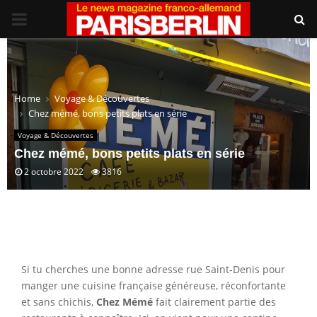
PRIMARY
MENU
Home
Voyage & Découvertes
Chez mémé, bons petits plats en série
Voyage & Découvertes
Chez mémé, bons petits plats en série
2 octobre 2022
3816
Si tu cherches une bonne adresse rue Saint-Denis pour
manger une cuisine française généreuse, réconfortante
et sans chichis,
Chez Mémé
fait clairement partie des