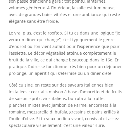
son passé d’ancienne gare : toit pointu, lanternes,
volumes généreux. À l’intérieur, la salle est lumineuse,
avec de grandes baies vitrées et une ambiance qui reste
élégante sans être froide.
Le vrai plus, c’est le rooftop. Si tu es dans une logique “je
veux un dîner qui change”, c’est typiquement le genre
d’endroit où l’on vient autant pour l’expérience que pour
l’assiette. Le décor végétalisé atténue complètement le
bruit de la ville, ce qui change beaucoup dans le 16e. En
pratique, l’adresse fonctionne très bien pour un déjeuner
prolongé, un apéritif qui s’éternise ou un dîner d’été.
Côté cuisine, on reste sur des saveurs italiennes bien
installées : cocktails maison à base d’amaretto et de fruits
de saison, spritz, vins italiens, burrata à la truffe,
planches mixtes avec jambon de Parme, encornets à la
romaine, mozzarella di bufala, gressins et pains grillés à
l’huile d’olive. Si tu veux un lieu vivant, convivial et assez
spectaculaire visuellement, c’est une valeur sûre.