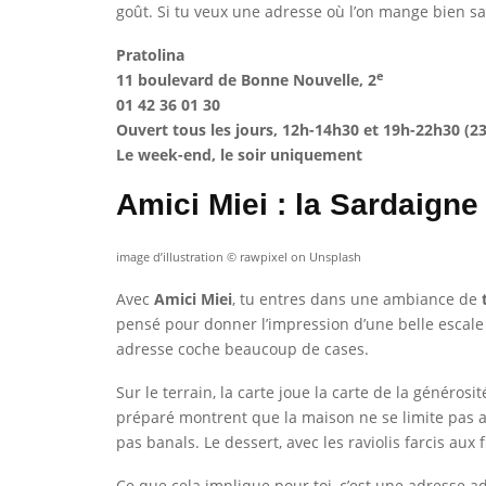
goût. Si tu veux une adresse où l’on mange bien san
Pratolina
e
11 boulevard de Bonne Nouvelle, 2
01 42 36 01 30
Ouvert tous les jours, 12h-14h30 et 19h-22h30 (2
Le week-end, le soir uniquement
Amici Miei : la Sardaigne 
image d’illustration © rawpixel on Unsplash
Avec
Amici Miei
, tu entres dans une ambiance de
pensé pour donner l’impression d’une belle escale i
adresse coche beaucoup de cases.
Sur le terrain, la carte joue la carte de la généros
préparé montrent que la maison ne se limite pas au
pas banals. Le dessert, avec les raviolis farcis aux
Ce que cela implique pour toi, c’est une adresse ad