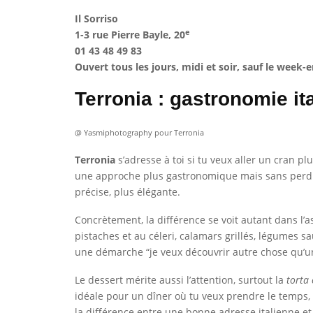
Il Sorriso
e
1-3 rue Pierre Bayle, 20
01 43 48 49 83
Ouvert tous les jours, midi et soir, sauf le week-
Terronia : gastronomie it
@ Yasmiphotography pour Terronia
Terronia
s’adresse à toi si tu veux aller un cran plu
une approche plus gastronomique mais sans perdre l
précise, plus élégante.
Concrètement, la différence se voit autant dans l’
pistaches et au céleri, calamars grillés, légumes sa
une démarche “je veux découvrir autre chose qu’une
Le dessert mérite aussi l’attention, surtout la
torta
idéale pour un dîner où tu veux prendre le temps, d
la différence entre une bonne adresse italienne et 