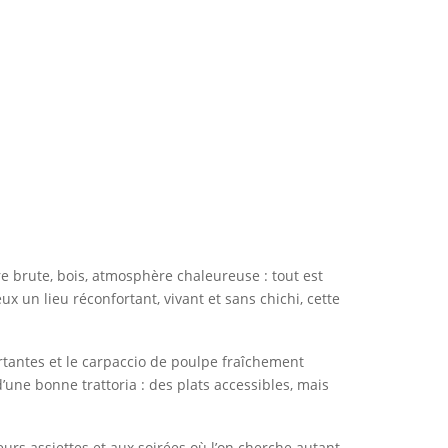
re brute, bois, atmosphère chaleureuse : tout est
x un lieu réconfortant, vivant et sans chichi, cette
nfortantes et le carpaccio de poulpe fraîchement
une bonne trattoria : des plats accessibles, mais
urs assiettes et aux soirées où l’on cherche autant