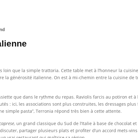
end
alienne
s loin que la simple trattoria. Cette table met à l’honneur la cuisine
a générosité italienne. On est à mi-chemin entre la cuisine de tr
assiette que dans le rythme du repas. Raviolis farcis au potiron et
utés : ici, les associations sont plus construites, les dressages plus
 simple pasta”, Terronia répond très bien à cette attente.
 caprese
, un grand classique du Sud de l’Italie à base de chocolat e
iscuter, partager plusieurs plats et profiter d’un accord mets-vins
un vrai restaurant qui maîtrise sa région.