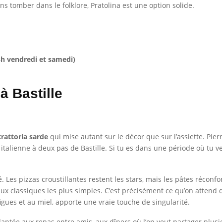
s tomber dans le folklore, Pratolina est une option solide.
3h vendredi et samedi)
à Bastille
trattoria sarde
qui mise autant sur le décor que sur l’assiette. Pier
talienne à deux pas de Bastille. Si tu es dans une période où tu veu
ité. Les pizzas croustillantes restent les stars, mais les pâtes réco
x classiques les plus simples. C’est précisément ce qu’on attend d’
 figues et au miel, apporte une vraie touche de singularité.
aptée aux repas entre amis, aux dîners où l’on veut partager plusie