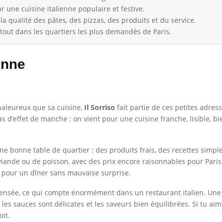
une cuisine italienne populaire et festive.
la qualité des pâtes, des pizzas, des produits et du service.
tout dans les quartiers les plus demandés de Paris.
ienne
chaleureux que sa cuisine,
Il Sorriso
fait partie de ces petites adr
 pas d’effet de manche : on vient pour une cuisine franche, lisible, b
ne bonne table de quartier : des produits frais, des recettes simples
viande ou de poisson, avec des prix encore raisonnables pour Paris.
 pour un dîner sans mauvaise surprise.
n pensée, ce qui compte énormément dans un restaurant italien. Un
es sauces sont délicates et les saveurs bien équilibrées. Si tu ai
oit.