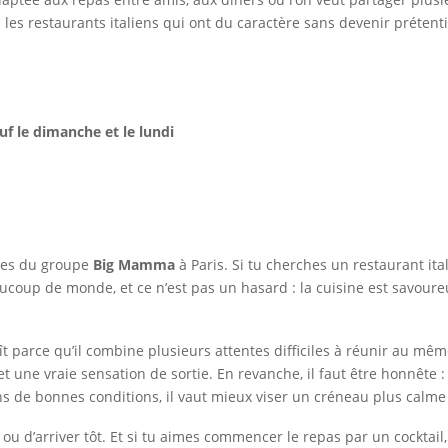
s les restaurants italiens qui ont du caractère sans devenir prétent
uf le dimanche et le lundi
ues du groupe
Big Mamma
à Paris. Si tu cherches un restaurant ita
eaucoup de monde, et ce n’est pas un hasard : la cuisine est savour
ît parce qu’il combine plusieurs attentes difficiles à réunir au mê
une vraie sensation de sortie. En revanche, il faut être honnête : la
ans de bonnes conditions, il vaut mieux viser un créneau plus calm
r ou d’arriver tôt. Et si tu aimes commencer le repas par un cocktail,