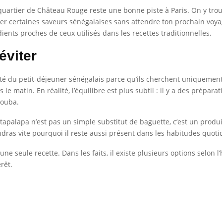
 quartier de Château Rouge reste une bonne piste à Paris. On y trou
ter certaines saveurs sénégalaises sans attendre ton prochain voyage
dients proches de ceux utilisés dans les recettes traditionnelles.
éviter
té du petit-déjeuner sénégalais parce qu’ils cherchent uniquement 
 le matin. En réalité, l’équilibre est plus subtil : il y a des prépa
Touba.
 tapalapa n’est pas un simple substitut de baguette, c’est un produi
ndras vite pourquoi il reste aussi présent dans les habitudes quoti
ne seule recette. Dans les faits, il existe plusieurs options selon l’
érêt.