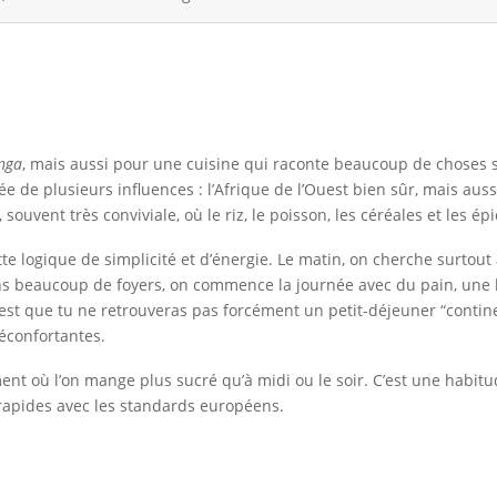
anga
, mais aussi pour une cuisine qui raconte beaucoup de choses sur
sée de plusieurs influences : l’Afrique de l’Ouest bien sûr, mais aus
souvent très conviviale, où le riz, le poisson, les céréales et les 
te logique de simplicité et d’énergie. Le matin, on cherche surtout
Dans beaucoup de foyers, on commence la journée avec du pain, une 
est que tu ne retrouveras pas forcément un petit-déjeuner “continent
réconfortantes.
ment où l’on mange plus sucré qu’à midi ou le soir. C’est une habi
 rapides avec les standards européens.