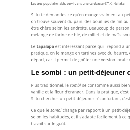
Les très populaire lakh, servi dans une calebasse ©T.K. Naliaka
Si tu te demandes ce qu’on mange vraiment au peti
on trouve souvent du pain, des bouillies de mil o
être chère selon les endroits. Beaucoup de personn
mélange de farine de blé, de millet et de maïs, so
Le
tapalapa
est intéressant parce qu’il répond à un
pratique, on le mange en tartines avec du beurre, d
départ, car il permet de goûter une version locale
Le sombi : un petit-déjeuner 
Plus traditionnel, le
sombi
se consomme aussi bien au
vanille et la fleur d’oranger. Dans la pratique, c’es
Si tu cherches un petit-déjeuner réconfortant, c’es
Ce que le
sombi
change par rapport à un petit-déjeun
selon les habitudes, et il s’adapte facilement à ce 
travail sur le goût.