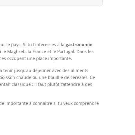
 le pays. Si tu t’intéresses à la
gastronomie
si le Maghreb, la France et le Portugal. Dans les
épices occupent une place importante.
 à tenir jusqu’au déjeuner avec des aliments
boisson chaude ou une bouillie de céréales. Ce
al” classique : il faut plutôt t’attendre à des
tude importante à connaître si tu veux comprendre