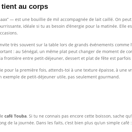
i tient au corps
ax” — est une bouillie de mil accompagnée de lait caillé. On peut 
rrissante, idéale si tu as besoin d’énergie pour la matinée. Elle es
ccasions.
vite très souvent sur la table lors de grands événements comme l’A
mportant : au Sénégal, un même plat peut changer de moment de co
la frontière entre petit-déjeuner, dessert et plat de fête est parfoi
ie pour la première fois, attends-toi à une texture épaisse, à une v
 bon exemple de petit-déjeuner utile, pas seulement gourmand.
 de
café Touba
. Si tu ne connais pas encore cette boisson, sache qu’i
long de la journée. Dans les faits, c’est bien plus qu’un simple café 