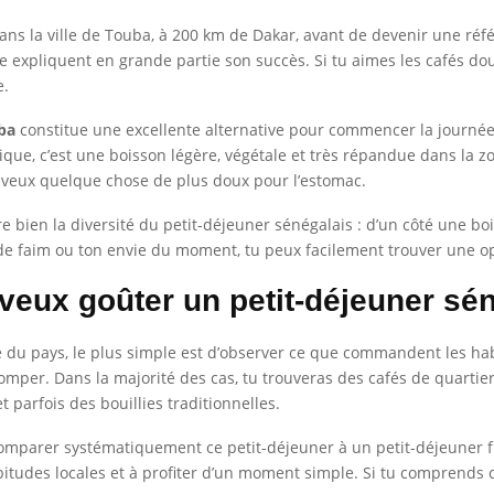
ns la ville de Touba, à 200 km de Dakar, avant de devenir une référe
e expliquent en grande partie son succès. Si tu aimes les cafés dou
e.
ba
constitue une excellente alternative pour commencer la journée. 
ique, c’est une boisson légère, végétale et très répandue dans la zo
u veux quelque chose de plus doux pour l’estomac.
 bien la diversité du petit-déjeuner sénégalais : d’un côté une boi
u de faim ou ton envie du moment, tu peux facilement trouver une o
 veux goûter un petit-déjeuner sé
e du pays, le plus simple est d’observer ce que commandent les habi
tromper. Dans la majorité des cas, tu trouveras des cafés de quart
 parfois des bouillies traditionnelles.
 comparer systématiquement ce petit-déjeuner à un petit-déjeuner fr
abitudes locales et à profiter d’un moment simple. Si tu comprends