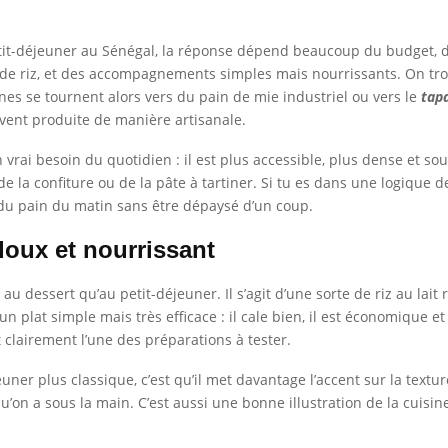
t-déjeuner au Sénégal, la réponse dépend beaucoup du budget, de l
u de riz, et des accompagnements simples mais nourrissants. On tro
es se tournent alors vers du pain de mie industriel ou vers le
tap
uvent produite de manière artisanale.
 vrai besoin du quotidien : il est plus accessible, plus dense et s
e la confiture ou de la pâte à tartiner. Si tu es dans une logique de
 du pain du matin sans être dépaysé d’un coup.
doux et nourrissant
 dessert qu’au petit-déjeuner. Il s’agit d’une sorte de riz au lait
t un plat simple mais très efficace : il cale bien, il est économique e
t clairement l’une des préparations à tester.
er plus classique, c’est qu’il met davantage l’accent sur la texture 
qu’on a sous la main. C’est aussi une bonne illustration de la cuisin