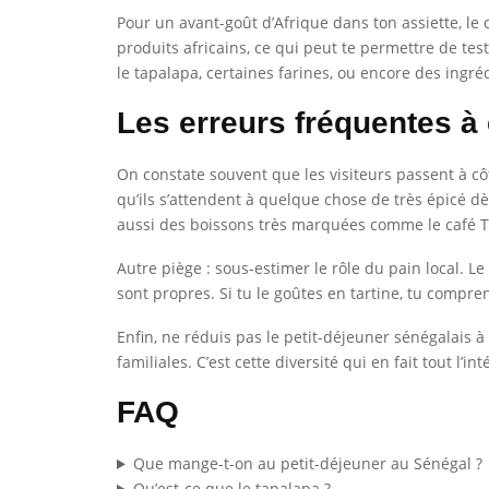
Pour un avant-goût d’Afrique dans ton assiette, le
produits africains, ce qui peut te permettre de tes
le tapalapa, certaines farines, ou encore des ingré
Les erreurs fréquentes à 
On constate souvent que les visiteurs passent à cô
qu’ils s’attendent à quelque chose de très épicé dès
aussi des boissons très marquées comme le café 
Autre piège : sous-estimer le rôle du pain local. Le
sont propres. Si tu le goûtes en tartine, tu compre
Enfin, ne réduis pas le petit-déjeuner sénégalais à u
familiales. C’est cette diversité qui en fait tout l’int
FAQ
Que mange-t-on au petit-déjeuner au Sénégal ?
Qu’est-ce que le tapalapa ?