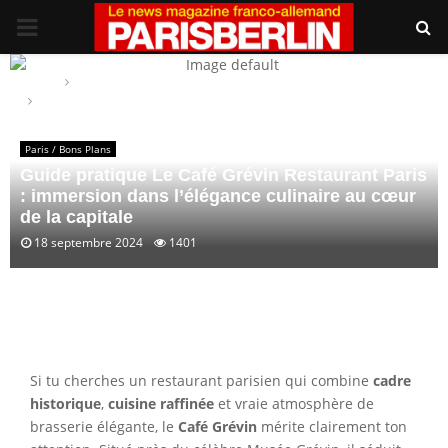
PRIMARY
MENU
Home
Paris / Bons Plans
Guide pratique Le Café Grévin Restaurant Paris : immersion dans
l’élégance culinaire au cœur de la capitale
Paris / Bons Plans
Guide pratique Le Café Grévin Restaurant Paris
: immersion dans l’élégance culinaire au cœur
de la capitale
18 septembre 2024
1401
Si tu cherches un restaurant parisien qui combine
cadre
historique
,
cuisine raffinée
et vraie atmosphère de
brasserie élégante, le
Café Grévin
mérite clairement ton