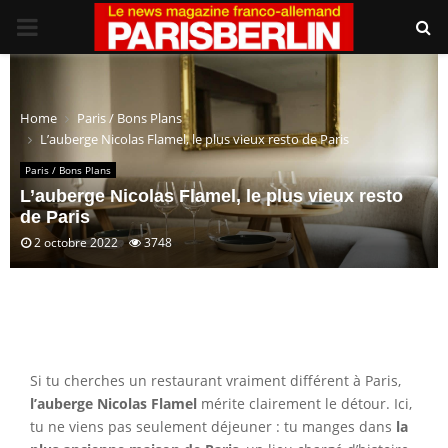
PRIMARY
MENU
Home
Paris / Bons Plans
L’auberge Nicolas Flamel, le plus vieux resto de Paris
Paris / Bons Plans
L’auberge Nicolas Flamel, le plus vieux resto
de Paris
2 octobre 2022
3748
Si tu cherches un restaurant vraiment différent à Paris,
l’auberge Nicolas Flamel
mérite clairement le détour. Ici,
tu ne viens pas seulement déjeuner : tu manges dans
la