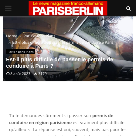
PRIMARY
MENU
Home
Paris / Bons Plans
Est-il plus difficile de passer le permis de conduire à Paris ?
Paris / Bons Plans
Est-il plus difficile de passer le permis de
conduire à Paris ?
8 août 2023
3179
Tu te demandes sûrement si passer son
permis de
conduire en région parisienne
est vraiment plus difficile
qu’ailleurs. La réponse est oui, souvent, mais pas pour les