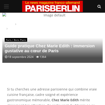
PRIMARY
MENU
Home
Paris / Bons Plans
Guide pratique Chez Marie Edith : immersion gustative au cœur
de Paris
Paris / Bons Plans
Guide pratique Chez Marie Edith : immersion
gustative au cœur de Paris
18 septembre 2024
1364
Si tu cherches une adresse parisienne qui combine vraie
cuisine française, cadre soigné et expérience
gastronomique mémorable,
Chez Marie Edith
mérite