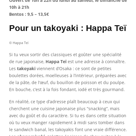
Ouvert de 10h à 22h du lundi au samedi, le dimanche de
10h à 21h
Bentos : 9,5 – 13,5€
Pour un takoyaki : Happa Teï
© Happa Teï
Si tu veux sortir des classiques et goûter une spécialité
de rue japonaise,
Happa Teï
est une adresse à connaître.
Les
takoyaki
viennent d’Osaka : ce sont de petites
boulettes dorées, moelleuses à l’intérieur, préparées avec
de la pâte, de l’œuf, du bouillon de poisson et du poulpe.
En bouche, c’est à la fois fondant, iodé et très gourmand.
En réalité, ce type d’adresse plaît beaucoup à ceux qui
cherchent une cuisine japonaise plus “snacking”, mais
avec du goût et du caractère. Si tu es dans cette situation
où tu veux manger rapidement à midi sans tomber dans
le sandwich banal, les takoyakis font une vraie différence.