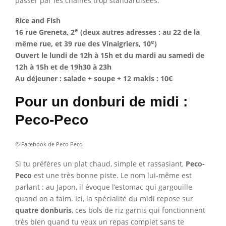
passer par les chaînes trop standardisées.
Rice and Fish
e
16 rue Greneta, 2
(deux autres adresses : au 22 de la
e
même rue, et 39 rue des Vinaigriers, 10
)
Ouvert le lundi de 12h à 15h et du mardi au samedi de
12h à 15h et de 19h30 à 23h
Au déjeuner : salade + soupe + 12 makis : 10€
Pour un donburi de midi :
Peco-Peco
© Facebook de Peco Peco
Si tu préfères un plat chaud, simple et rassasiant,
Peco-
Peco
est une très bonne piste. Le nom lui-même est
parlant : au Japon, il évoque l’estomac qui gargouille
quand on a faim. Ici, la spécialité du midi repose sur
quatre donburis
, ces bols de riz garnis qui fonctionnent
très bien quand tu veux un repas complet sans te