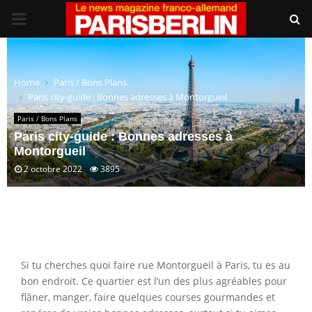
PRIMARY
MENU
Home
Paris / Bons Plans
Paris city-guide : Bonnes adresses à Montorgueil
Paris / Bons Plans
Paris city-guide : Bonnes adresses à
Montorgueil
2 octobre 2022
3895
Si tu cherches quoi faire rue Montorgueil à Paris, tu es au
bon endroit. Ce quartier est l’un des plus agréables pour
flâner, manger, faire quelques courses gourmandes et