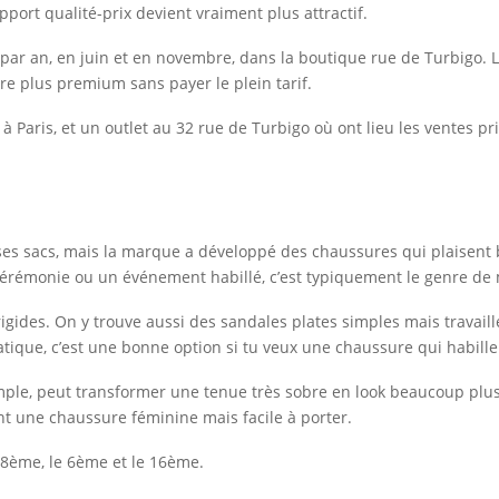
rapport qualité-prix devient vraiment plus attractif.
 par an, en juin et en novembre, dans la boutique rue de Turbigo. L
re plus premium sans payer le plein tarif.
 Paris, et un outlet au 32 rue de Turbigo où ont lieu les ventes privé
 ses sacs, mais la marque a développé des chaussures qui plaisent 
 cérémonie ou un événement habillé, c’est typiquement le genre de
gides. On y trouve aussi des sandales plates simples mais travaillée
atique, c’est une bonne option si tu veux une chaussure qui habille 
e, peut transformer une tenue très sobre en look beaucoup plus a
nt une chaussure féminine mais facile à porter.
18ème, le 6ème et le 16ème.