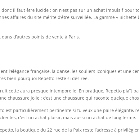
, donc il faut être lucide : on n’est pas sur un achat impulsif pour
bonnes affaires du site mérite d’être surveillée. La gamme « Bichett
dans d’autres points de vente à Paris.
 l’élégance française, la danse, les souliers iconiques et une cert
rès bien pourquoi Repetto reste si désirée.
uit cette aura presque intemporelle. En pratique, Repetto plaît par
 une chaussure jolie : c’est une chaussure qui raconte quelque chos
tto est particulièrement pertinente si tu veux une paire élégante, 
entes, c’est un achat plaisir, mais aussi un achat de long terme.
petto, la boutique du 22 rue de la Paix reste l’adresse à privilégier