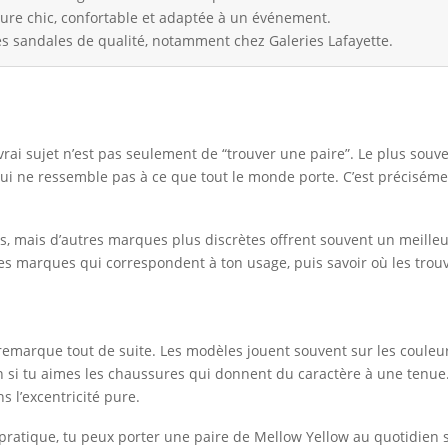
sure chic, confortable et adaptée à un événement.
s sandales de qualité, notamment chez Galeries Lafayette.
vrai sujet n’est pas seulement de “trouver une paire”. Le plus souv
t qui ne ressemble pas à ce que tout le monde porte. C’est précisé
es, mais d’autres marques plus discrètes offrent souvent un meilleur 
r les marques qui correspondent à ton usage, puis savoir où les tro
remarque tout de suite. Les modèles jouent souvent sur les couleur
ien si tu aimes les chaussures qui donnent du caractère à une tenu
 l’excentricité pure.
la pratique, tu peux porter une paire de Mellow Yellow au quotidien 