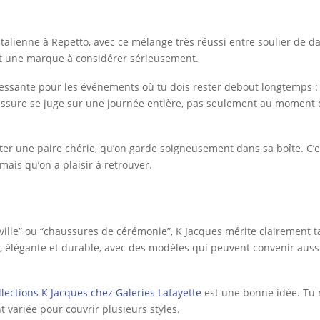
talienne à Repetto, avec ce mélange très réussi entre soulier de d
st une marque à considérer sérieusement.
ressante pour les événements où tu dois rester debout longtemps : 
ssure se juge sur une journée entière, pas seulement au moment de
er une paire chérie, qu’on garde soigneusement dans sa boîte. C’es
ais qu’on a plaisir à retrouver.
ille” ou “chaussures de cérémonie”, K Jacques mérite clairement ta
 élégante et durable, avec des modèles qui peuvent convenir aussi
llections K Jacques chez Galeries Lafayette
est une bonne idée. Tu 
 variée pour couvrir plusieurs styles.