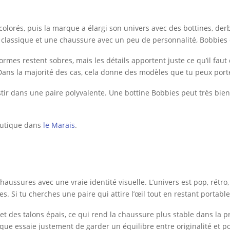
orés, puis la marque a élargi son univers avec des bottines, derbi
e classique et une chaussure avec un peu de personnalité, Bobbie
es formes restent sobres, mais les détails apportent juste ce qu’il fa
Dans la majorité des cas, cela donne des modèles que tu peux porter
estir dans une paire polyvalente. Une bottine Bobbies peut très bie
outique dans
le Marais
.
chaussures avec une vraie identité visuelle. L’univers est pop, rétr
s. Si tu cherches une paire qui attire l’œil tout en restant portable
t des talons épais, ce qui rend la chaussure plus stable dans la pr
rque essaie justement de garder un équilibre entre originalité et por