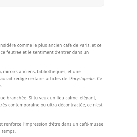
considéré comme le plus ancien café de Paris, et ce
nce feutrée et le sentiment d’entrer dans un
, miroirs anciens, bibliothèques, et une
rait rédigé certains articles de l’
Encyclopédie
. Ce
e.
 que branchée. Si tu veux un lieu calme, élégant,
très contemporaine ou ultra décontractée, ce n’est
jet renforce l’impression d’être dans un café-musée
n temps.