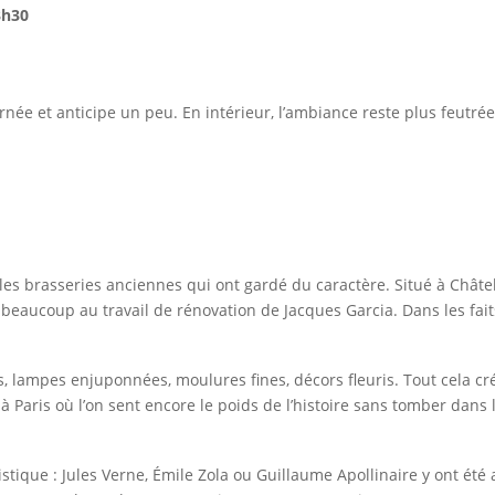
3h30
journée et anticipe un peu. En intérieur, l’ambiance reste plus feut
es brasseries anciennes qui ont gardé du caractère. Situé à Châtel
it beaucoup au travail de rénovation de Jacques Garcia. Dans les fai
ges, lampes enjuponnées, moulures fines, décors fleuris. Tout cela
 Paris où l’on sent encore le poids de l’histoire sans tomber dans
rtistique : Jules Verne, Émile Zola ou Guillaume Apollinaire y ont é