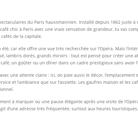
spectaculaires du Paris haussmannien. Installé depuis 1862 juste à 
 un café chic à Paris avec une vraie sensation de grandeur, tu vas
cafés de la capitale.
 été, car elle offre une vue très recherchée sur l’Opéra. Mais l’intér
sé, lambris dorés, grands miroirs : tout est pensé pour créer une 
n café, un goûter ou un dîner dans un cadre prestigieux sans avoir l’
 avec une attente claire : ici, on paie aussi le décor, l’emplacement
ervice et l’ambiance que sur l’assiette. Les gaufres maison et les 
ionnel.
ent à marquer ou une pause élégante après une visite de l’Opéra, l
agit d’une adresse très fréquentée, surtout aux heures touristiques