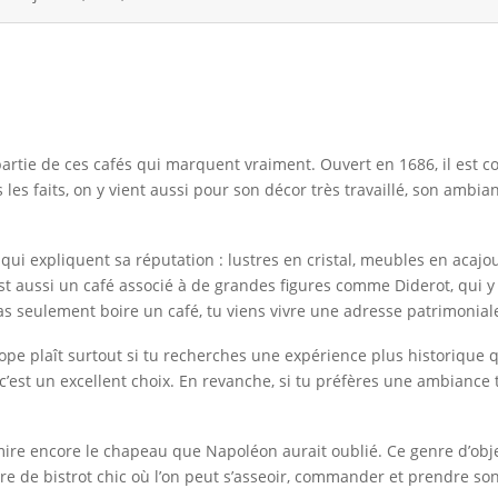
t partie de ces cafés qui marquent vraiment. Ouvert en 1686, il est 
es faits, on y vient aussi pour son décor très travaillé, son ambia
ui expliquent sa réputation : lustres en cristal, meubles en acajou
st aussi un café associé à de grandes figures comme Diderot, qui y au
pas seulement boire un café, tu viens vivre une adresse patrimonial
rocope plaît surtout si tu recherches une expérience plus historique
est un excellent choix. En revanche, si tu préfères une ambiance 
 admire encore le chapeau que Napoléon aurait oublié. Ce genre d’ob
ère de bistrot chic où l’on peut s’asseoir, commander et prendre so