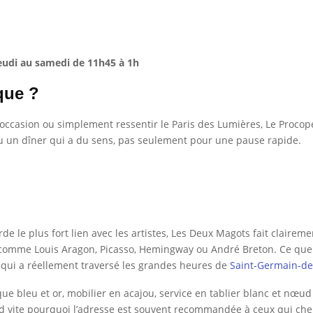
eudi au samedi de 11h45 à 1h
que ?
 occasion ou simplement ressentir le Paris des Lumières, Le Procope
u un dîner qui a du sens, pas seulement pour une pause rapide.
de le plus fort lien avec les artistes, Les Deux Magots fait clairem
 comme Louis Aragon, Picasso, Hemingway ou André Breton. Ce que c
u qui a réellement traversé les grandes heures de
Saint-Germain-de
ïque bleu et or, mobilier en acajou, service en tablier blanc et nœud
 vite pourquoi l’adresse est souvent recommandée à ceux qui che