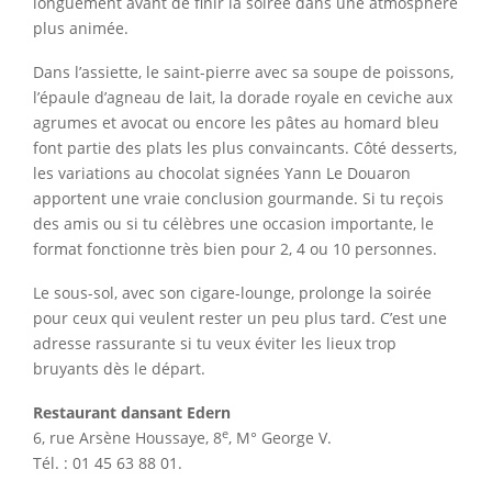
longuement avant de finir la soirée dans une atmosphère
plus animée.
Dans l’assiette, le saint-pierre avec sa soupe de poissons,
l’épaule d’agneau de lait, la dorade royale en ceviche aux
agrumes et avocat ou encore les pâtes au homard bleu
font partie des plats les plus convaincants. Côté desserts,
les variations au chocolat signées Yann Le Douaron
apportent une vraie conclusion gourmande. Si tu reçois
des amis ou si tu célèbres une occasion importante, le
format fonctionne très bien pour 2, 4 ou 10 personnes.
Le sous-sol, avec son cigare-lounge, prolonge la soirée
pour ceux qui veulent rester un peu plus tard. C’est une
adresse rassurante si tu veux éviter les lieux trop
bruyants dès le départ.
Restaurant dansant Edern
e
6, rue Arsène Houssaye, 8
, M° George V.
Tél. : 01 45 63 88 01.