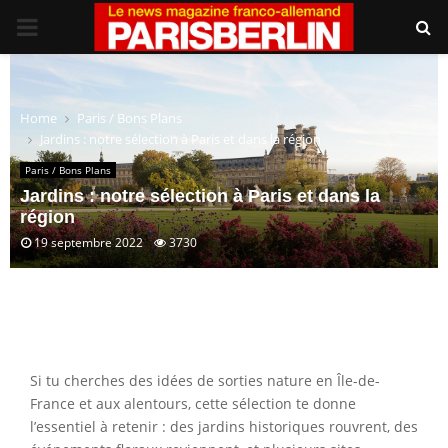
PRIMARY
MENU
Home
Paris / Bons Plans
Jardins : notre sélection à Paris et dans la région
Paris / Bons Plans
Jardins : notre sélection à Paris et dans la
région
19 septembre 2022
3730
Si tu cherches des idées de sorties nature en Île-de-
France et aux alentours, cette sélection te donne
l’essentiel à retenir : des jardins historiques rouvrent, des