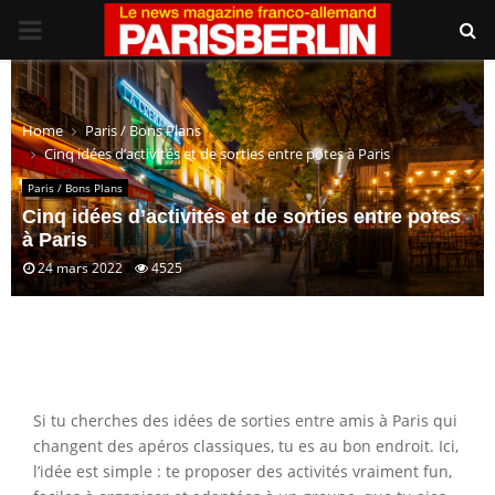
PRIMARY
MENU
Home
Paris / Bons Plans
Cinq idées d’activités et de sorties entre potes à Paris
Paris / Bons Plans
Cinq idées d’activités et de sorties entre potes
à Paris
24 mars 2022
4525
Si tu cherches des idées de sorties entre amis à Paris qui
changent des apéros classiques, tu es au bon endroit. Ici,
l’idée est simple : te proposer des activités vraiment fun,