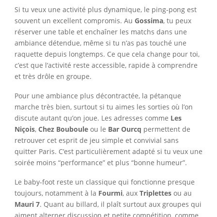
Si tu veux une activité plus dynamique, le ping-pong est
souvent un excellent compromis. Au
Gossima
, tu peux
réserver une table et enchaîner les matchs dans une
ambiance détendue, même si tu n’as pas touché une
raquette depuis longtemps. Ce que cela change pour toi,
c’est que l’activité reste accessible, rapide à comprendre
et très drôle en groupe.
Pour une ambiance plus décontractée, la pétanque
marche très bien, surtout si tu aimes les sorties où l’on
discute autant qu’on joue. Les adresses comme
Les
Niçois
,
Chez Bouboule
ou le
Bar Ourcq
permettent de
retrouver cet esprit de jeu simple et convivial sans
quitter Paris. C’est particulièrement adapté si tu veux une
soirée moins “performance” et plus “bonne humeur”.
Le baby-foot reste un classique qui fonctionne presque
toujours, notamment à la
Fourmi
, aux
Triplettes
ou au
Mauri 7
. Quant au billard, il plaît surtout aux groupes qui
aiment alterner discussion et petite compétition, comme