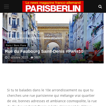
PRIMARY
MENU
Home
Paris / Bons Plans
Rue du Faubourg Saint-Denis #Paris10
Paris / Bons Plans
Rue du Faubourg Saint-Denis #Paris10
2 octobre 2022
3801
Si tu te balades dans le 10e arrondissement ou que tu
cherches une rue parisienne qui mélange vrai quartier
de vie, bonnes adresses et ambiance cosmopolite, la rue