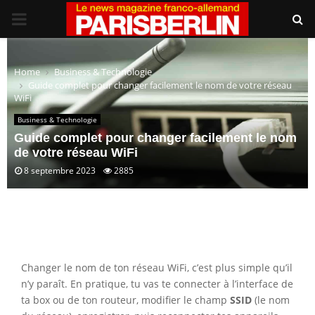
PRIMARY
MENU
Home
Business & Technologie
Guide complet pour changer facilement le nom de votre réseau
WiFi
Business & Technologie
Guide complet pour changer facilement le nom
de votre réseau WiFi
8 septembre 2023
2885
Changer le nom de ton réseau WiFi, c’est plus simple qu’il
n’y paraît. En pratique, tu vas te connecter à l’interface de
ta box ou de ton routeur, modifier le champ
SSID
(le nom