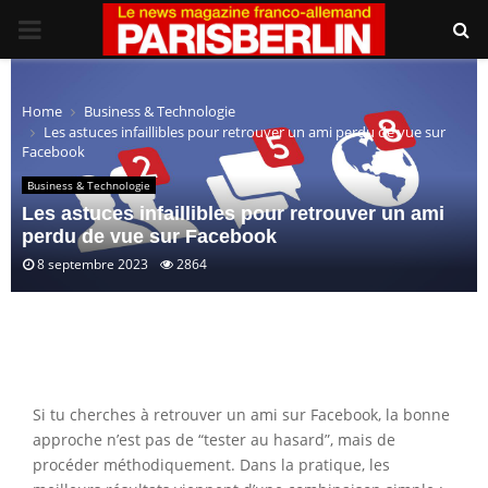
PRIMARY
MENU
Home
Business & Technologie
Les astuces infaillibles pour retrouver un ami perdu de vue sur
Facebook
Business & Technologie
Les astuces infaillibles pour retrouver un ami
perdu de vue sur Facebook
8 septembre 2023
2864
Si tu cherches à retrouver un ami sur Facebook, la bonne
approche n’est pas de “tester au hasard”, mais de
procéder méthodiquement. Dans la pratique, les