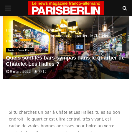
PRIMARY
MENU
Home
Paris / Bons Plans
Quels sont les bars sympas dans le quartier de Châtelet Les
Halles ?
Paris / Bons Plans
Quels sont les bars sympas dans le quartier de
Châtelet Les Halles ?
9 mars 2022
7715
Si tu cherches un bar à Châtelet Les Halles, tu es au bon
endroit : le quartier est ultra central, très vivant, et il
cache de vraies bonnes adresses pour boire un verre