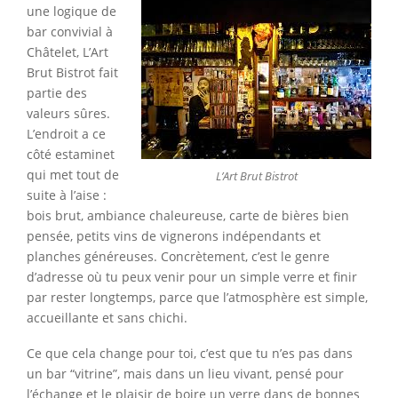
une logique de
bar convivial à
Châtelet, L’Art
Brut Bistrot fait
partie des
valeurs sûres.
L’endroit a ce
côté estaminet
qui met tout de
L’Art Brut Bistrot
suite à l’aise :
bois brut, ambiance chaleureuse, carte de bières bien
pensée, petits vins de vignerons indépendants et
planches généreuses. Concrètement, c’est le genre
d’adresse où tu peux venir pour un simple verre et finir
par rester longtemps, parce que l’atmosphère est simple,
accueillante et sans chichi.
Ce que cela change pour toi, c’est que tu n’es pas dans
un bar “vitrine”, mais dans un lieu vivant, pensé pour
l’échange et le plaisir de boire un verre dans de bonnes