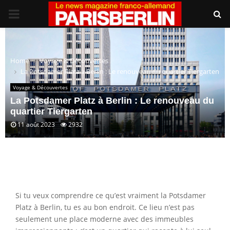
PRIMARY
MENU
Home
Voyage & Découvertes
La Potsdamer Platz à Berlin : Le renouveau du quartier Tiergarten
Voyage & Découvertes
La Potsdamer Platz à Berlin : Le renouveau du
quartier Tiergarten
11 août 2023
2932
Si tu veux comprendre ce qu’est vraiment la Potsdamer
Platz à Berlin, tu es au bon endroit. Ce lieu n’est pas
seulement une place moderne avec des immeubles