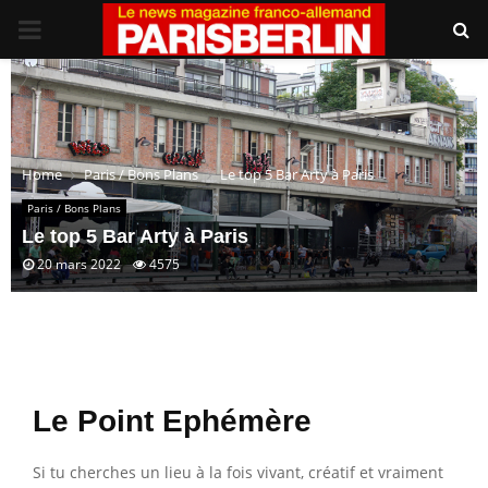
PRIMARY
MENU
Home
Paris / Bons Plans
Le top 5 Bar Arty à Paris
Paris / Bons Plans
Le top 5 Bar Arty à Paris
20 mars 2022
4575
Le Point Ephémère
Si tu cherches un lieu à la fois vivant, créatif et vraiment