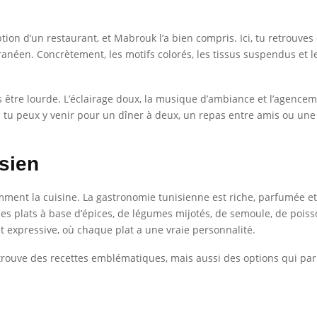
tion d’un restaurant, et Mabrouk l’a bien compris. Ici, tu retrouve
rranéen. Concrètement, les motifs colorés, les tissus suspendus et l
être lourde. L’éclairage doux, la musique d’ambiance et l’agencem
tu peux y venir pour un dîner à deux, un repas entre amis ou une o
sien
ment la cuisine. La gastronomie tunisienne est riche, parfumée et s
des plats à base d’épices, de légumes mijotés, de semoule, de poiss
 et expressive, où chaque plat a une vraie personnalité.
etrouve des recettes emblématiques, mais aussi des options qui parl