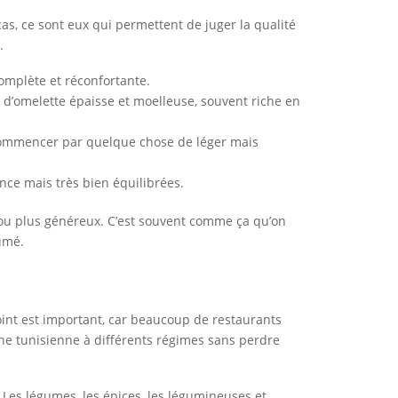
 cas, ce sont eux qui permettent de juger la qualité
.
omplète et réconfortante.
te d’omelette épaisse et moelleuse, souvent riche en
x commencer par quelque chose de léger mais
ence mais très bien équilibrées.
té ou plus généreux. C’est souvent comme ça qu’on
fumé.
oint est important, car beaucoup de restaurants
sine tunisienne à différents régimes sans perdre
Les légumes, les épices, les légumineuses et