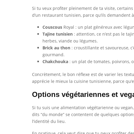
Si tu veux profiter pleinement de ta visite, certain
d’un restaurant tunisien, parce qu’ils demandent à 
Couscous
Royal : un plat généreux avec légum
Tajine tunisien
: attention, ce n’est pas le ta
herbes, viande ou légumes.
Brick au thon
: croustillante et savoureuse,
gourmand.
Chakchouka
: un plat de tomates, poivrons, o
Concrètement, le bon réflexe est de varier les text
apprécie le mieux la cuisine tunisienne, parce qu’
Options végétariennes et veg
Si tu suis une alimentation végétarienne ou vegan
dits “du monde” se contentent de quelques options s
l’identité du lieu.
En pratique, cela veut dire que tu peux profiter 