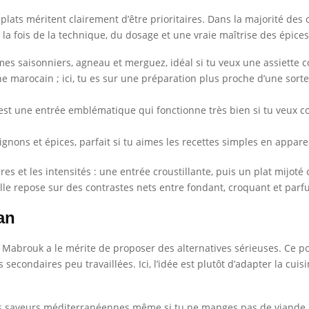
s plats méritent clairement d’être prioritaires. Dans la majorité des
la fois de la technique, du dosage et une vraie maîtrise des épices
es saisonniers, agneau et merguez, idéal si tu veux une assiette c
jine marocain ; ici, tu es sur une préparation plus proche d’une sor
 c’est une entrée emblématique qui fonctionne très bien si tu veu
ignons et épices, parfait si tu aimes les recettes simples en appar
ures et les intensités : une entrée croustillante, puis un plat mijo
elle repose sur des contrastes nets entre fondant, croquant et par
an
, Mabrouk a le mérite de proposer des alternatives sérieuses. Ce p
econdaires peu travaillées. Ici, l’idée est plutôt d’adapter la cui
des saveurs méditerranéennes même si tu ne manges pas de viande. 