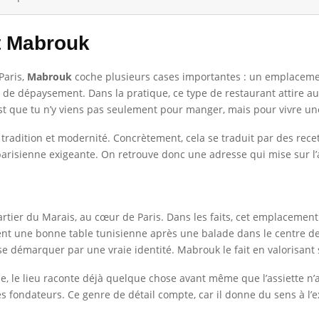
t Mabrouk
Paris,
Mabrouk
coche plusieurs cases importantes : un emplacement
e dépaysement. Dans la pratique, ce type de restaurant attire aut
st que tu n’y viens pas seulement pour manger, mais pour vivre u
 tradition et modernité. Concrètement, cela se traduit par des rece
risienne exigeante. On retrouve donc une adresse qui mise sur l’aut
tier du Marais, au cœur de Paris. Dans les faits, cet emplacement es
ent une bonne table tunisienne après une balade dans le centre de
se démarquer par une vraie identité. Mabrouk le fait en valorisant 
, le lieu raconte déjà quelque chose avant même que l’assiette n’
des fondateurs. Ce genre de détail compte, car il donne du sens à l’e