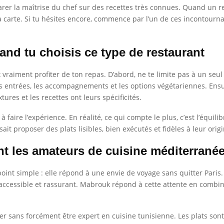
parer la maîtrise du chef sur des recettes très connues. Quand un 
a carte. Si tu hésites encore, commence par l’un de ces incontourna
and tu choisis ce type de restaurant
x vraiment profiter de ton repas. D’abord, ne te limite pas à un seul
s entrées, les accompagnements et les options végétariennes. Ensui
ures et les recettes ont leurs spécificités.
 faire l’expérience. En réalité, ce qui compte le plus, c’est l’équili
ait proposer des plats lisibles, bien exécutés et fidèles à leur origi
nt les amateurs de cuisine méditerrané
oint simple : elle répond à une envie de voyage sans quitter Paris. 
 accessible et rassurant. Mabrouk répond à cette attente en combin
er sans forcément être expert en cuisine tunisienne. Les plats sont p