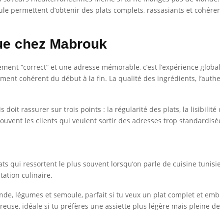
e permettent d’obtenir des plats complets, rassasiants et cohérent
ue chez Mabrouk
lement “correct” et une adresse mémorable, c’est l’expérience glob
ent cohérent du début à la fin. La qualité des ingrédients, l’authen
doit rassurer sur trois points : la régularité des plats, la lisibilité
uvent les clients qui veulent sortir des adresses trop standardisé
ats qui ressortent le plus souvent lorsqu’on parle de cuisine tunis
ation culinaire.
nde, légumes et semoule, parfait si tu veux un plat complet et em
euse, idéale si tu préfères une assiette plus légère mais pleine de