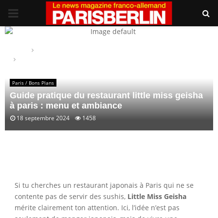
PRIMARY
MENU
Home
Paris / Bons Plans
Guide pratique du restaurant little miss geisha à paris : menu et
ambiance
Paris / Bons Plans
Guide pratique du restaurant little miss geisha
à paris : menu et ambiance
18 septembre 2024
1458
Si tu cherches un restaurant japonais à Paris qui ne se
contente pas de servir des sushis,
Little Miss Geisha
mérite clairement ton attention. Ici, l’idée n’est pas