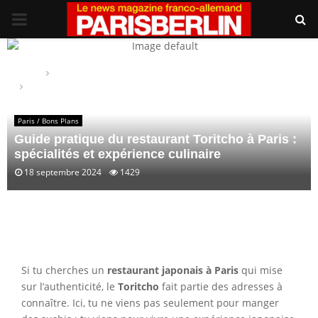
PRIMARY
MENU
Home
Paris / Bons Plans
Guide pratique du restaurant Toritcho à Paris : spécialités et
expérience culinaire
Paris / Bons Plans
Guide pratique du restaurant Toritcho à Paris :
spécialités et expérience culinaire
18 septembre 2024
1429
Si tu cherches un
restaurant japonais à Paris
qui mise
sur l’authenticité, le
Toritcho
fait partie des adresses à
connaître. Ici, tu ne viens pas seulement pour manger