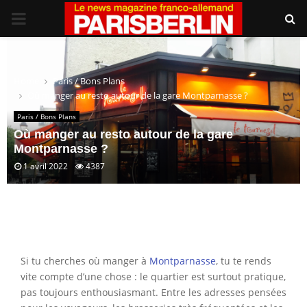
PRIMARY
MENU
Home
Paris / Bons Plans
Où manger au resto autour de la gare Montparnasse ?
Paris / Bons Plans
Où manger au resto autour de la gare
Montparnasse ?
1 avril 2022
4387
Si tu cherches où manger à
Montparnasse
, tu te rends
vite compte d’une chose : le quartier est surtout pratique,
pas toujours enthousiasmant. Entre les adresses pensées