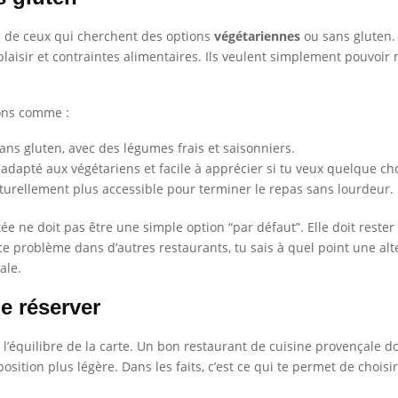
s de ceux qui cherchent des options
végétariennes
ou sans gluten. 
plaisir et contraintes alimentaires. Ils veulent simplement pouvoi
ions comme :
ns gluten, avec des légumes frais et saisonniers.
, adapté aux végétariens et facile à apprécier si tu veux quelque ch
naturellement plus accessible pour terminer le repas sans lourdeur.
aptée ne doit pas être une simple option “par défaut”. Elle doit re
ce problème dans d’autres restaurants, tu sais à quel point une alter
ale.
e réserver
d l’équilibre de la carte. Un bon restaurant de cuisine provençale do
ition plus légère. Dans les faits, c’est ce qui te permet de choisir