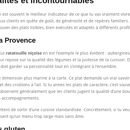
lités et incontournables
te est souvent le meilleur indicateur de ce que tu vas vraiment vivre.
aux clients en quête de goût, de générosité et de repères familiers
ver des plats lisibles, bien exécutés et adaptés à différents profil
la Provence
 Le
ratatouille niçoise
en est l’exemple le plus évident : aubergines,
i repose sur la qualité des légumes et la justesse de la cuisson. D
doit garder sa personnalité tout en s’intégrant à l’ensemble.
dimension plus marine à la carte. Ce plat demande un vrai savoir-fa
et des croûtons à l’ail. Si tu aimes les plats de caractère, c’est so
observent généralement que les clients jugent la qualité d’une boui
des accompagnements.
ttent de sortir d’une cuisine standardisée. Concrètement, si tu veu
aisant qu’un menu trop large mais sans âme.
s gluten