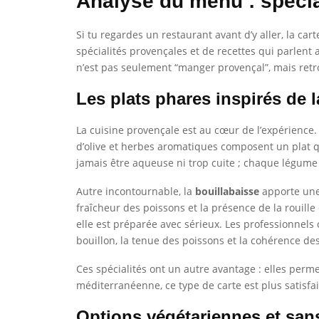
Analyse du menu : spécia
Si tu regardes un restaurant avant d’y aller, la car
spécialités provençales et de recettes qui parlent 
n’est pas seulement “manger provençal”, mais retrou
Les plats phares inspirés de 
La cuisine provençale est au cœur de l’expérience.
d’olive et herbes aromatiques composent un plat qu
jamais être aqueuse ni trop cuite ; chaque légume 
Autre incontournable, la
bouillabaisse
apporte une 
fraîcheur des poissons et la présence de la rouille 
elle est préparée avec sérieux. Les professionnels 
bouillon, la tenue des poissons et la cohérence 
Ces spécialités ont un autre avantage : elles perme
méditerranéenne, ce type de carte est plus satisf
Options végétariennes et san