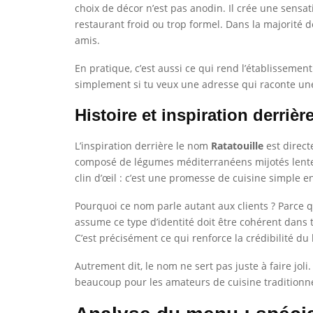
choix de décor n’est pas anodin. Il crée une sensa
restaurant froid ou trop formel. Dans la majorité
amis.
En pratique, c’est aussi ce qui rend l’établissemen
simplement si tu veux une adresse qui raconte une h
Histoire et inspiration derrièr
L’inspiration derrière le nom
Ratatouille
est direct
composé de légumes méditerranéens mijotés lenteme
clin d’œil : c’est une promesse de cuisine simple 
Pourquoi ce nom parle autant aux clients ? Parce qu
assume ce type d’identité doit être cohérent dans t
C’est précisément ce qui renforce la crédibilité du 
Autrement dit, le nom ne sert pas juste à faire jol
beaucoup pour les amateurs de cuisine traditionne