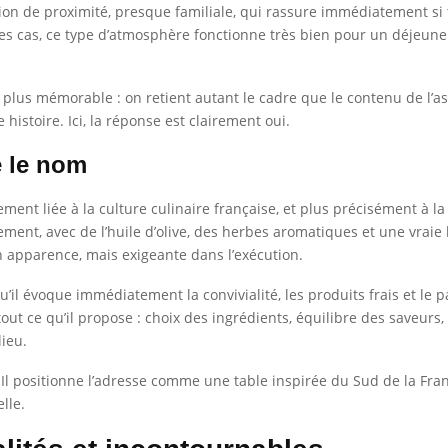
tion de proximité, presque familiale, qui rassure immédiatement si 
 des cas, ce type d’atmosphère fonctionne très bien pour un déjeun
t plus mémorable : on retient autant le cadre que le contenu de l’as
istoire. Ici, la réponse est clairement oui.
e le nom
ement liée à la culture culinaire française, et plus précisément à
nt, avec de l’huile d’olive, des herbes aromatiques et une vraie 
en apparence, mais exigeante dans l’exécution.
’il évoque immédiatement la convivialité, les produits frais et le 
out ce qu’il propose : choix des ingrédients, équilibre des saveurs
lieu.
i. Il positionne l’adresse comme une table inspirée du Sud de la Fr
lle.