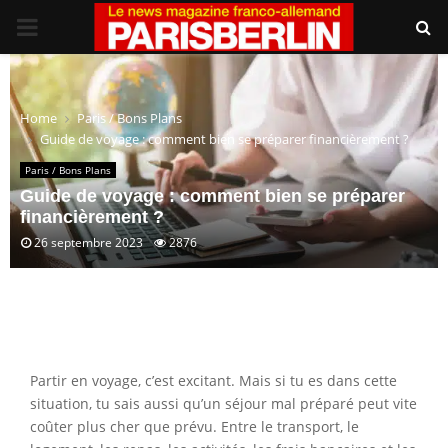
PRIMARY
MENU
Home
Paris / Bons Plans
Guide de voyage : comment bien se préparer financièrement ?
Paris / Bons Plans
Guide de voyage : comment bien se préparer
financièrement ?
26 septembre 2023
2876
Partir en voyage, c’est excitant. Mais si tu es dans cette
situation, tu sais aussi qu’un séjour mal préparé peut vite
coûter plus cher que prévu. Entre le transport, le