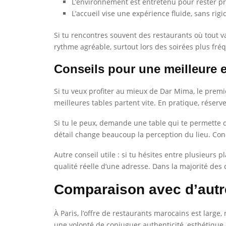
L’environnement est entretenu pour rester pro
L’accueil vise une expérience fluide, sans rigid
Si tu rencontres souvent des restaurants où tout va t
rythme agréable, surtout lors des soirées plus fré
Conseils pour une meilleure 
Si tu veux profiter au mieux de Dar Mima, le premie
meilleures tables partent vite. En pratique, réserve
Si tu le peux, demande une table qui te permette d
détail change beaucoup la perception du lieu. Co
Autre conseil utile : si tu hésites entre plusieurs 
qualité réelle d’une adresse. Dans la majorité des c
Comparaison avec d’autre
À Paris, l’offre de restaurants marocains est large
une volonté de conjuguer authenticité, esthétique e