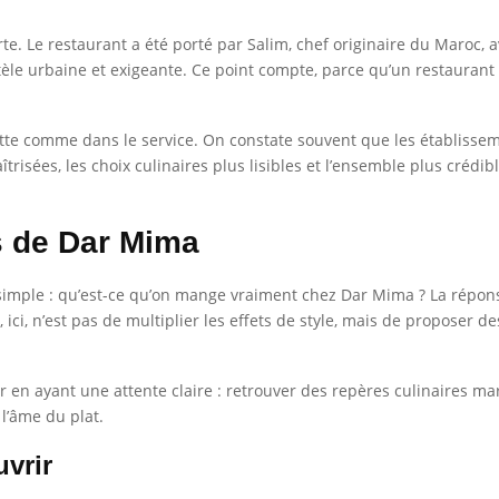
. Le restaurant a été porté par Salim, chef originaire du Maroc, ave
tèle urbaine et exigeante. Ce point compte, parce qu’un restaurant 
siette comme dans le service. On constate souvent que les établisse
trisées, les choix culinaires plus lisibles et l’ensemble plus crédibl
es de Dar Mima
nt simple : qu’est-ce qu’on mange vraiment chez Dar Mima ? La répo
t, ici, n’est pas de multiplier les effets de style, mais de proposer 
r en ayant une attente claire : retrouver des repères culinaires ma
l’âme du plat.
vrir