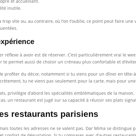
pre et accueillant.
ité inutile.
rop vite ou, au contraire, où l’on t’oublie, ce point peut faire une v
quentées.
expérience
r réflexe à avoir est de réserver. C’est particulièrement vrai le w
r te permet aussi de choisir un créneau plus confortable et d’éviter 
e profiter du décor, notamment si tu viens pour un dîner en tête-
ncrètement, tu ne viens pas seulement pour la carte, mais pour un
plats, privilégie d’abord les spécialités emblématiques de la maison.
as, un restaurant est jugé sur sa capacité à réussir ses plats signa
s restaurants parisiens
, mais toutes les adresses ne se valent pas. Dar Mima se distingue p
t confort de dégustation. Si tu compares avec d’autres restaurants 