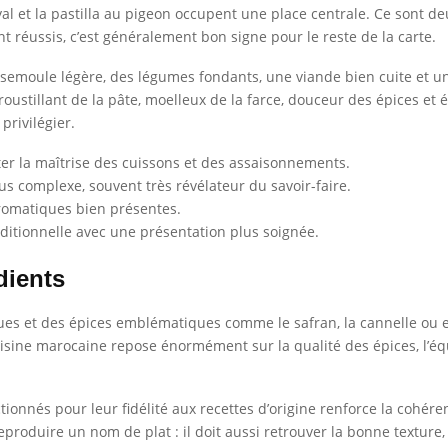
yal et la pastilla au pigeon occupent une place centrale. Ce sont 
nt réussis, c’est généralement bon signe pour le reste de la carte.
ne semoule légère, des légumes fondants, une viande bien cuite et u
croustillant de la pâte, moelleux de la farce, douceur des épices et é
privilégier.
er la maîtrise des cuissons et des assaisonnements.
s complexe, souvent très révélateur du savoir-faire.
aromatiques bien présentes.
ditionnelle avec une présentation plus soignée.
dients
es et des épices emblématiques comme le safran, la cannelle ou 
cuisine marocaine repose énormément sur la qualité des épices, l’éq
onnés pour leur fidélité aux recettes d’origine renforce la cohérenc
reproduire un nom de plat : il doit aussi retrouver la bonne textu