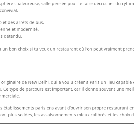
phère chaleureuse, salle pensée pour te faire décrocher du rythme 
onvivial.
o et des arrêts de bus.
dienne et modernité.
as détendu.
un bon choix si tu veux un restaurant où l’on peut vraiment pren
originaire de New Delhi, qui a voulu créer à Paris un lieu capable 
Ce type de parcours est important, car il donne souvent une meille
mmerciale.
s établissements parisiens avant d’ouvrir son propre restaurant en
sont plus solides, les assaisonnements mieux calibrés et les choix d