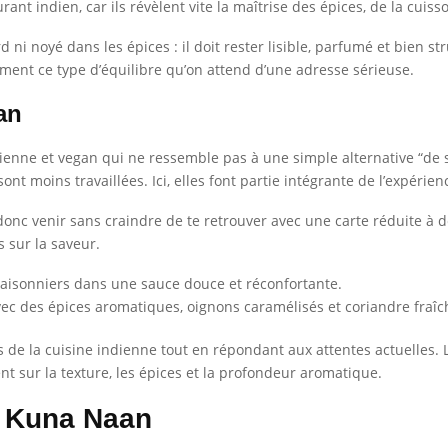
ant indien, car ils révèlent vite la maîtrise des épices, de la cuiss
 ni noyé dans les épices : il doit rester lisible, parfumé et bien s
ment ce type d’équilibre qu’on attend d’une adresse sérieuse.
an
enne et vegan qui ne ressemble pas à une simple alternative “de s
t moins travaillées. Ici, elles font partie intégrante de l’expérien
donc venir sans craindre de te retrouver avec une carte réduite à de
s sur la saveur.
aisonniers dans une sauce douce et réconfortante.
avec des épices aromatiques, oignons caramélisés et coriandre fraîc
 de la cuisine indienne tout en répondant aux attentes actuelles. Le 
ent sur la texture, les épices et la profondeur aromatique.
u Kuna Naan