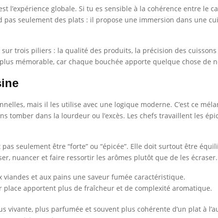
l’expérience globale. Si tu es sensible à la cohérence entre le cadr
d pas seulement des plats : il propose une immersion dans une cu
 sur trois piliers : la qualité des produits, la précision des cuiss
 plus mémorable, car chaque bouchée apporte quelque chose de net, 
sine
nelles, mais il les utilise avec une logique moderne. C’est ce méla
s tomber dans la lourdeur ou l’excès. Les chefs travaillent les épi
 pas seulement être “forte” ou “épicée”. Elle doit surtout être équil
ser, nuancer et faire ressortir les arômes plutôt que de les écraser.
x viandes et aux pains une saveur fumée caractéristique.
r place apportent plus de fraîcheur et de complexité aromatique.
lus vivante, plus parfumée et souvent plus cohérente d’un plat à l’a