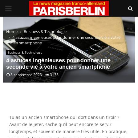
PRIMARY
MENU
Home
Business & Technologie
4 astuces ingénieuses pour donner une seconde vie à votre
ancien smartphone
Business & Technologie
4 astuces ingénieuses pour donner une
seconde vie à votre ancien smartphone
8 septembre 2023
3133
Tu as un ancien smartphone qui dort dans un tiroir ?
Avant de le jeter, sache qu’il peut encore te servir
longtemps, et souvent de manière très utile. En pratique,