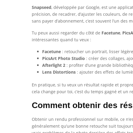
Snapseed
, développée par Google, est une applica
précision, de recadrer, d’ajuster les couleurs, de r
sans payer d’abonnement, c’est souvent l’un des me
Tu peux aussi regarder du côté de
Facetune
,
PicsA
intéressantes quand tu veux :
Facetune
: retoucher un portrait, lisser légèr
PicsArt Photo Studio
: créer des collages, aj
Afterlight 2
: profiter d’une grande bibliothèqu
Lens Distortions
: ajouter des effets de lumi
En pratique, si tu veux un résultat rapide et propr
cela change pour toi, c’est du temps gagné et un
Comment obtenir des résu
Obtenir un rendu professionnel sur mobile, ce n’e
généralement qu’une bonne retouche suit toujours la
vrais problèmes de la photo derrière des effets tro