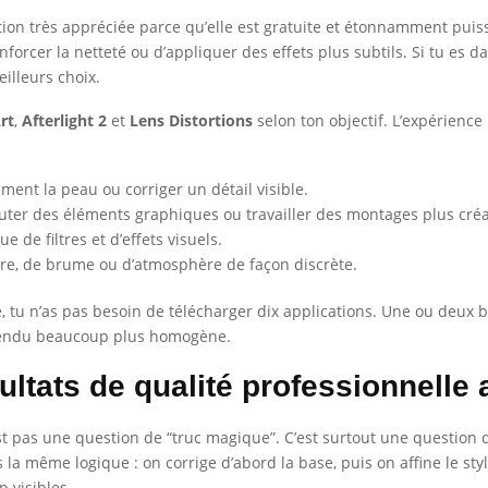
tion très appréciée parce qu’elle est gratuite et étonnamment puis
enforcer la netteté ou d’appliquer des effets plus subtils. Si tu es
illeurs choix.
rt
,
Afterlight 2
et
Lens Distortions
selon ton objectif. L’expérience
ement la peau ou corriger un détail visible.
outer des éléments graphiques ou travailler des montages plus créa
e de filtres et d’effets visuels.
ère, de brume ou d’atmosphère de façon discrète.
e, tu n’as pas besoin de télécharger dix applications. Une ou deux 
 rendu beaucoup plus homogène.
ltats de qualité professionnelle
st pas une question de “truc magique”. C’est surtout une question
 même logique : on corrige d’abord la base, puis on affine le style.
p visibles.