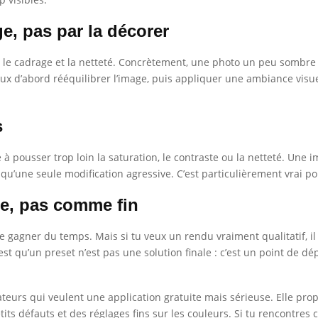
e, pas par la décorer
ière, le cadrage et la netteté. Concrètement, une photo un peu som
eux d’abord rééquilibrer l’image, puis appliquer une ambiance visue
s
 à pousser trop loin la saturation, le contraste ou la netteté. Une im
s qu’une seule modification agressive. C’est particulièrement vrai pou
se, pas comme fin
re gagner du temps. Mais si tu veux un rendu vraiment qualitatif, il
’est qu’un preset n’est pas une solution finale : c’est un point de d
sateurs qui veulent une application gratuite mais sérieuse. Elle pr
tits défauts et des réglages fins sur les couleurs. Si tu rencontres 