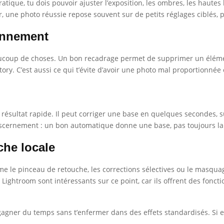
atique, tu dois pouvoir ajuster l’exposition, les ombres, les hautes
r, une photo réussie repose souvent sur de petits réglages ciblés, p
onnement
aucoup de choses. Un bon recadrage permet de supprimer un élémen
tory. C’est aussi ce qui t’évite d’avoir une photo mal proportionné
résultat rapide. Il peut corriger une base en quelques secondes, s
 discernement : un bon automatique donne une base, pas toujours la 
che locale
me le pinceau de retouche, les corrections sélectives ou le masquag
Lightroom sont intéressants sur ce point, car ils offrent des fonc
 gagner du temps sans t’enfermer dans des effets standardisés. Si e