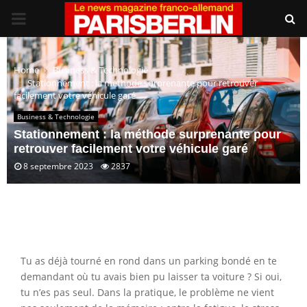
PRIMARY
MENU
Home
Business & Technologie
Stationnement : la méthode surprenante pour retrouver
facilement votre véhicule garé
Business & Technologie
Stationnement : la méthode surprenante pour
retrouver facilement votre véhicule garé
8 septembre 2023
2837
Tu as déjà tourné en rond dans un parking bondé en te
demandant où tu avais bien pu laisser ta voiture ? Si oui,
tu n’es pas seul. Dans la pratique, le problème ne vient