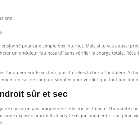
nsions ;
ts.
ensionné pour une simple box internet. Mais si tu veux aussi proté
heter un onduleur “au hasard” sans vérifier la charge totale. Résult
hes l’onduleur sur le secteur, puis tu relies la box à l’onduleur. Si 
rtement en cas de coupure simulée pour vérifier que tout fonction
ndroit sûr et sec
age ne concerne pas uniquement l’électricité. L’eau et l’humidité co
une zone exposée aux infiltrations, le risque augmente. Une pluie 
il.