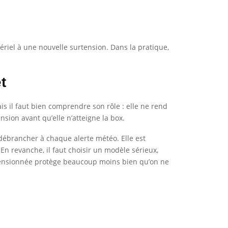
tériel à une nouvelle surtension. Dans la pratique,
t
mais il faut bien comprendre son rôle : elle ne rend
nsion avant qu’elle n’atteigne la box.
t débrancher à chaque alerte météo. Elle est
n revanche, il faut choisir un modèle sérieux,
imensionnée protège beaucoup moins bien qu’on ne