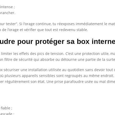
intense ;
brancher.
“pour tester”. Si l’orage continue, tu réexposes immédiatement le ma
de l’orage et vérifier que tout est redevenu stable.
oudre pour protéger sa box interne
 limiter les effets des pics de tension. C’est une protection utile, 
un filtre de sécurité qui absorbe ou détourne une partie de la surte
ux sécuriser une installation utilisée au quotidien sans devoir tou
où plusieurs appareils sensibles sont regroupés au même endroit. E
ifier régulièrement son état. Une prise parafoudre usée ou mal d
fiable ;
cascade ;