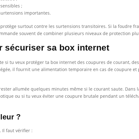
sensibles ;
 surtensions importantes.
 protège surtout contre les surtensions transitoires. Si la foudre fr
recommande souvent de combiner plusieurs niveaux de protection plu
r sécuriser sa box internet
nte si tu veux protéger ta box internet des coupures de courant, de
gée, il fournit une alimentation temporaire en cas de coupure et pe
rester allumée quelques minutes même si le courant saute. Dans la pra
motique ou si tu veux éviter une coupure brutale pendant un téléc
leur ?
l faut vérifier :