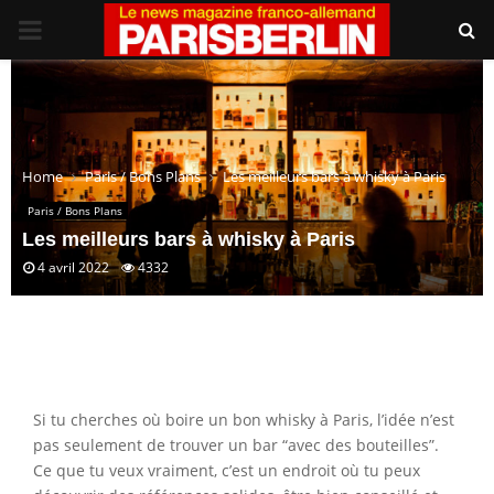
PRIMARY
MENU
Home
Paris / Bons Plans
Les meilleurs bars à whisky à Paris
Paris / Bons Plans
Les meilleurs bars à whisky à Paris
4 avril 2022
4332
Si tu cherches où boire un bon whisky à Paris, l’idée n’est
pas seulement de trouver un bar “avec des bouteilles”.
Ce que tu veux vraiment, c’est un endroit où tu peux