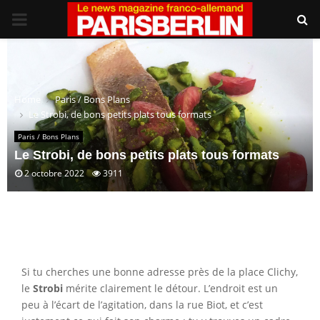
PRIMARY
MENU
Home
Paris / Bons Plans
Le Strobi, de bons petits plats tous formats
Paris / Bons Plans
Le Strobi, de bons petits plats tous formats
2 octobre 2022
3911
Si tu cherches une bonne adresse près de la place Clichy,
le
Strobi
mérite clairement le détour. L’endroit est un
peu à l’écart de l’agitation, dans la rue Biot, et c’est