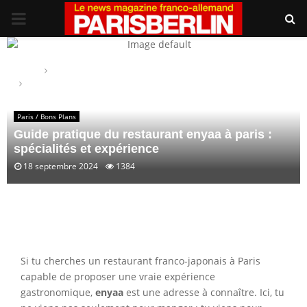
PRIMARY
MENU
Home
Paris / Bons Plans
Guide pratique du restaurant enyaa à paris : spécialités et
expérience
Paris / Bons Plans
Guide pratique du restaurant enyaa à paris :
spécialités et expérience
18 septembre 2024
1384
Si tu cherches un restaurant franco-japonais à Paris
capable de proposer une vraie expérience
gastronomique,
enyaa
est une adresse à connaître. Ici, tu