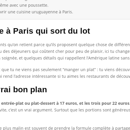
 même avec une poussette.
rir une cuisine uruguayenne à Paris.
à Paris qui sort du lot
nts qu’on retient parce qu’ils proposent quelque chose de différen
ou des déjeuners qui coûtent cher pour peu de plaisir, ici tu chan
oignée, et quelques détails qui rappellent l’Amérique latine sans
t que tu ne viens pas seulement “manger un plat” : tu viens découvr
ui rend l’adresse intéressante si tu aimes les restaurants de décou
vrai bon plan
:
entrée-plat ou plat-dessert à 17 euros, et les trois pour 22 euros
e, c’est un vrai argument. Surtout que les portions sont généreuses
 le plus malin est souvent de prendre la formule complète à partage