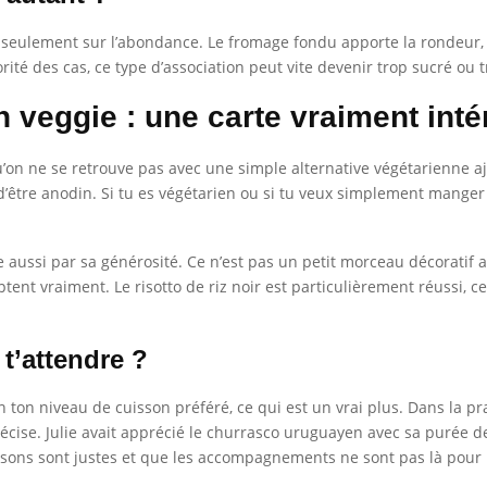
as seulement sur l’abondance. Le fromage fondu apporte la rondeur,
té des cas, ce type d’association peut vite devenir trop sucré ou tro
n veggie : une carte vraiment int
’on ne se retrouve pas avec une simple alternative végétarienne ajou
d’être anodin. Si tu es végétarien ou si tu veux simplement manger 
 aussi par sa générosité. Ce n’est pas un petit morceau décoratif au
t vraiment. Le risotto de riz noir est particulièrement réussi, ce
 t’attendre ?
elon ton niveau de cuisson préféré, ce qui est un vrai plus. Dans la 
écise. Julie avait apprécié le churrasco uruguayen avec sa purée d
uissons sont justes et que les accompagnements ne sont pas là pour r