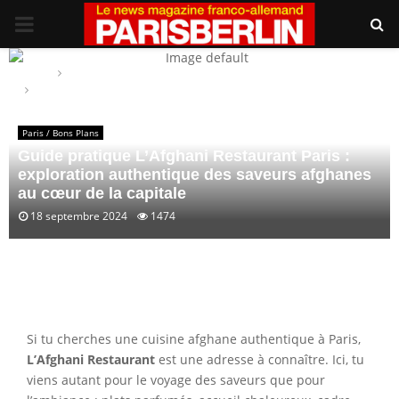
PRIMARY
MENU
Home
Paris / Bons Plans
Guide pratique L’Afghani Restaurant Paris : exploration
authentique des saveurs afghanes au cœur de la capitale
Paris / Bons Plans
Guide pratique L’Afghani Restaurant Paris :
exploration authentique des saveurs afghanes
au cœur de la capitale
18 septembre 2024
1474
Si tu cherches une cuisine afghane authentique à Paris,
L’Afghani Restaurant
est une adresse à connaître. Ici, tu
viens autant pour le voyage des saveurs que pour