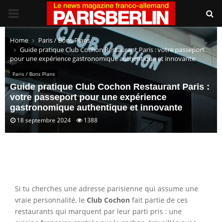
PRIMARY
MENU
Home
Paris / Bons Plans
Guide pratique Club Cochon Restaurant Paris : votre passeport
pour une expérience gastronomique authentique et innovante
Paris / Bons Plans
Guide pratique Club Cochon Restaurant Paris :
votre passeport pour une expérience
gastronomique authentique et innovante
18 septembre 2024
1388
Si tu cherches une adresse parisienne qui assume une
vraie personnalité, le
Club Cochon
fait partie de ces
restaurants qui marquent par leur parti pris : une