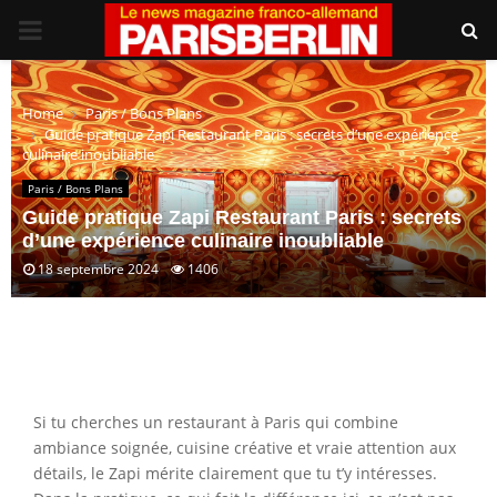
PRIMARY
MENU
Home
Paris / Bons Plans
Guide pratique Zapi Restaurant Paris : secrets d’une expérience
culinaire inoubliable
Paris / Bons Plans
Guide pratique Zapi Restaurant Paris : secrets
d’une expérience culinaire inoubliable
18 septembre 2024
1406
Si tu cherches un restaurant à Paris qui combine
ambiance soignée, cuisine créative et vraie attention aux
détails, le Zapi mérite clairement que tu t’y intéresses.