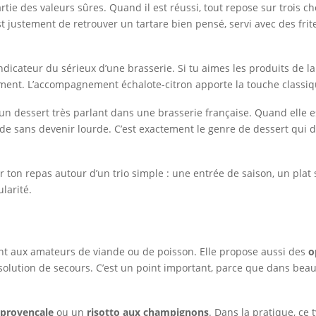
artie des valeurs sûres. Quand il est réussi, tout repose sur trois c
est justement de retrouver un tartare bien pensé, servi avec des fri
dicateur du sérieux d’une brasserie. Si tu aimes les produits de la
atement. L’accompagnement échalote-citron apporte la touche classi
un dessert très parlant dans une brasserie française. Quand elle es
 sans devenir lourde. C’est exactement le genre de dessert qui 
 ton repas autour d’un trio simple : une entrée de saison, un plat 
larité.
nt aux amateurs de viande ou de poisson. Elle propose aussi des
o
lution de secours. C’est un point important, parce que dans beauco
a provençale
ou un
risotto aux champignons
. Dans la pratique, ce