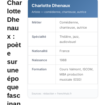
Char
Charlotte Dhenaux
lotte
Artiste — comédienne, chanteuse, autrice
Dhe
Métier
Comédienne,
nau
chanteuse, autrice
x :
Spécialité
Théâtre, jazz,
audiovisuel
poèt
Nationalité
France
e
sur
Naissance
1988
une
Formation
Cours Valmont, ISCOM,
MBA production
épo
musicale (ESG)
que
fasc
Sources : rédaction + frenchhub.fr
inan