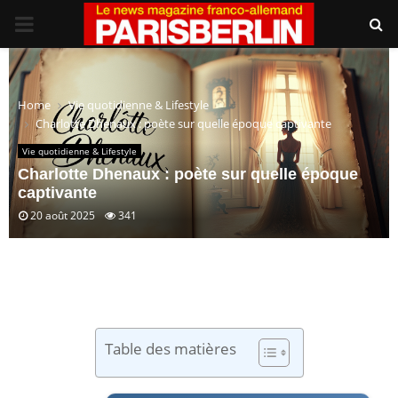
PRIMARY
MENU
Home
Vie quotidienne & Lifestyle
Charlotte Dhenaux : poète sur quelle époque captivante
Vie quotidienne & Lifestyle
Charlotte Dhenaux : poète sur quelle époque
captivante
20 août 2025
341
Table des matières