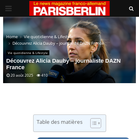
PRIMARY
MENU
Home
Vie quotidienne & Lifestyle
Découvrez Alicia Dauby – journaliste DAZN France
Vie quotidienne & Lifestyle
Découvrez Alicia Dauby – journaliste DAZN
France
20 août 2025
410
Table des matières