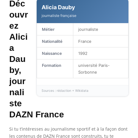
Déc
Alicia Dauby
ouvr
journaliste française
ez
Métier
journaliste
Alici
Nationalité
France
a
Naissance
1992
Dau
Formation
université Paris-
by,
Sorbonne
jour
nali
Sources : rédaction + Wikidata
ste
DAZN France
Si tu t’intéresses au journalisme sportif et à la façon dont
les contenus de DAZN France sont construits, tu te