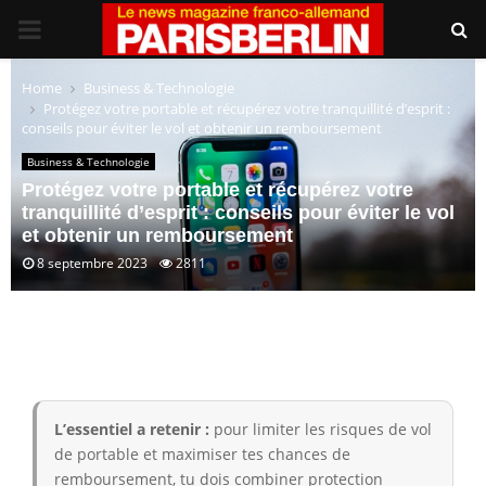
PRIMARY
MENU
Home
Business & Technologie
Protégez votre portable et récupérez votre tranquillité d’esprit :
conseils pour éviter le vol et obtenir un remboursement
Business & Technologie
Protégez votre portable et récupérez votre
tranquillité d’esprit : conseils pour éviter le vol
et obtenir un remboursement
8 septembre 2023
2811
L’essentiel a retenir :
pour limiter les risques de vol
de portable et maximiser tes chances de
remboursement, tu dois combiner protection