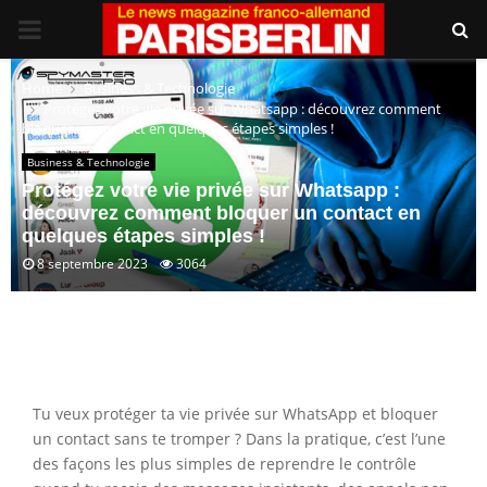
PRIMARY
MENU
Home
Business & Technologie
Protégez votre vie privée sur Whatsapp : découvrez comment
bloquer un contact en quelques étapes simples !
Business & Technologie
Protégez votre vie privée sur Whatsapp :
découvrez comment bloquer un contact en
quelques étapes simples !
8 septembre 2023
3064
Tu veux protéger ta vie privée sur WhatsApp et bloquer
un contact sans te tromper ? Dans la pratique, c’est l’une
des façons les plus simples de reprendre le contrôle